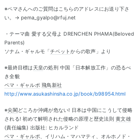
※ペマさんへのご質問はこちらのアドレスにお送り下さ
い。→ pema_gyalpo@rfuj.net
・テーマ曲 愛する父母よ DRENCHEN PHAMA(Beloved
Parents)
ソナム・ギャルモ「
チベット
からの歌声」より
※最終目標は
天皇
の処刑 中国「日本解放工作」の恐るべ
き全貌
ペマ・ギャルポ
飛鳥新社
http://www.asukashinsha.co.jp/book/b98954.html
※
尖閣
どころか沖縄が危ない! 日本は中国にこうして侵略
される! 初めて解明された侵略の原理と歴史法則
黄文雄
(責任編集) 出版社: ヒカルランド
ペマ・ギャルポ
、イリハム・マハマティ、オルホノド・