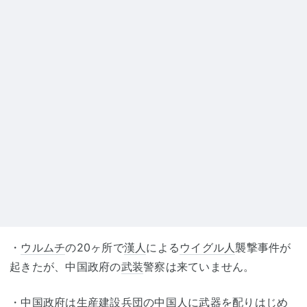
・
ウルムチ
の20ヶ所で
漢人
による
ウイグル人
襲撃事件が
起きたが、中国政府の
武装
警察は来ていません。
・中国政府は生産建設兵団の中国人に武器を配りはじめ